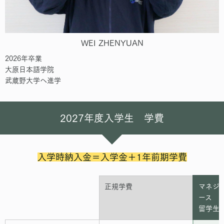
WEI ZHENYUAN
2026年卒業
大原日本語学院
武蔵野大学へ進学
2027年度入学生 学費
入学時納入金＝入学金＋1年前期学費
正規学費
マネジ
ース
留学生