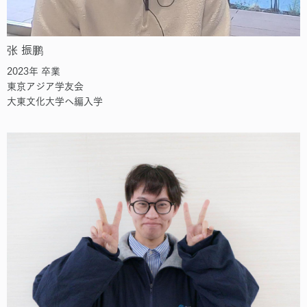
张 振鹏
2023年 卒業
東京アジア学友会
大東文化大学へ編入学